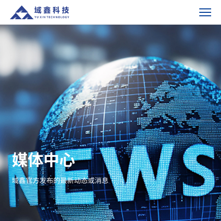
展
会
新
闻-
媒
体
中
心
媒体中心
域鑫官方发布的最新动态或消息