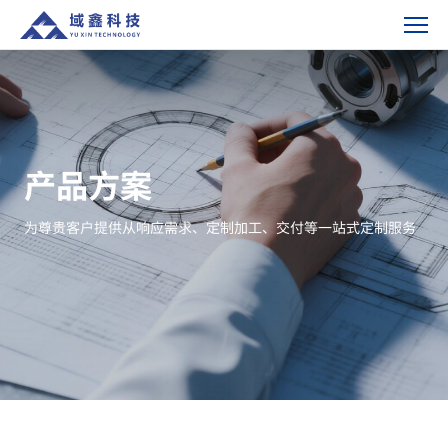
流
量
计
精
密
零
产品方案
组
件-
为尊贵客户提供从响应需求、定制加工、交付等一站式定制服务
产
品
方
案