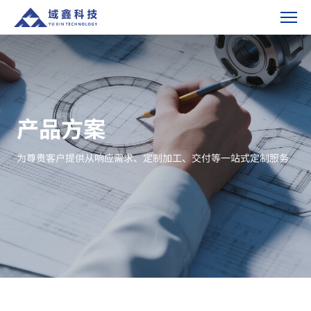
连
通
法
兰-
产
品
产品方案
方
案
为尊贵客户提供从响应需求、定制加工、交付等一站式定制服务