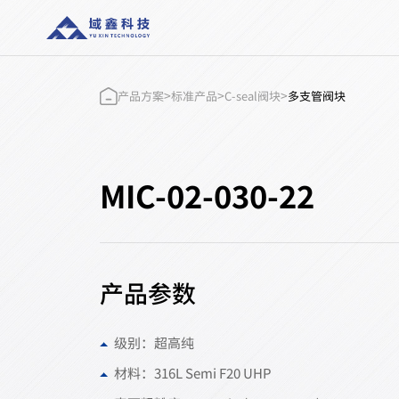
MIC-
02-
030-
22-
产
>
>
>
产品方案
标准产品
C-seal阀块
多支管阀块
品
方
案
MIC-02-030-22
产品参数
级别：超高纯
材料：316L Semi F20 UHP