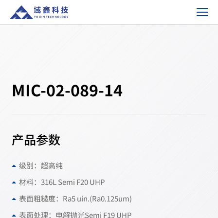
MIC-
02-
089-
14-
产
品
方
MIC-02-089-14
案
产品参数
级别：超高纯
材料：316L Semi F20 UHP
表面粗糙度：Ra5 uin.(Ra0.125um)
表面处理：电解抛光Semi F19 UHP