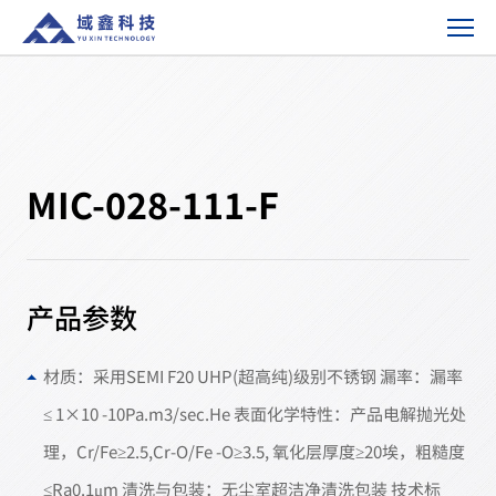
MIC-
028-
111-
F-
产
品
方
MIC-028-111-F
案
产品参数
材质：采用SEMI F20 UHP(超高纯)级别不锈钢 漏率：漏率
≤ 1×10 -10Pa.m3/sec.He 表面化学特性：产品电解抛光处
理，Cr/Fe≥2.5,Cr-O/Fe -O≥3.5, 氧化层厚度≥20埃，粗糙度
≤Ra0.1μm 清洗与包装：无尘室超洁净清洗包装 技术标